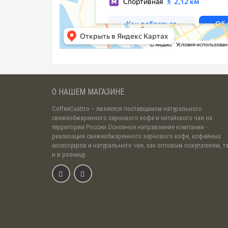
О НАШЕМ МАГАЗИНЕ
CoffeeCuattro
– является поставщиком натурального
свежеобжаренного зернового кофе и китайского чая на
территории России.Основное направление компании -
реализация свежеобжаренного зернового кофе, кофейных
аксессуаров и натурального чая, как оптовым покупателям, т
и в розницу.