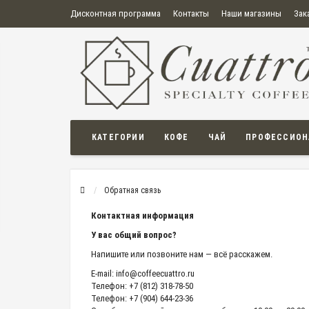
Дисконтная программа
Контакты
Наши магазины
Зак
О нас
Оплата
Правила продажи товаров
Бонусная пр
Политика конфиденциальности
Политика в отношении обработки персональных данных
Пользовательское соглашение
КАТЕГОРИИ
КОФЕ
ЧАЙ
ПРОФЕССИОН
Обратная связь
Контактная информация
У вас общий вопрос?
Напишите или позвоните нам — всё расскажем.
E-mail:
info@coffeecuattro.ru
Телефон: +7 (812) 318-78-50
Телефон: +7 (904) 644-23-36