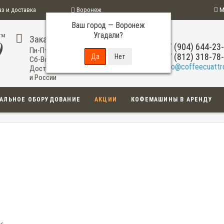
аз и доставка
Воронеж
М
Ваш город —
Воронеж
ограмма
Угадали?
Заказ по телефону
+7 (904) 644-23
Пн-Пт: 09:00-20:00
+7 (812) 318-78
Сб-Вс: 11:00-18:00
info@coffeecuattro
Доставка по Воронежу
и России
АЛЬНОЕ ОБОРУДОВАНИЕ
АКЦИИ
КОФЕМАШИНЫ В АРЕНДУ