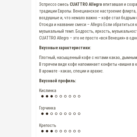
Эспрессо смесь
CUATTRO Allegro
впитавшая и сохра
традиции Европы. Венецианское настроение флирта, 
воздушные и, что немало важно – кофе стал бодрым 
Отсюда и название смеси – Allegro.Если обратиться 
музыкальный темп. Бодрость, яркость, музыкальност
CUATTRO Allegro – это не просто «вся Венеция» в одн
Вкусовые характеристики:
Плотный, насыщенный кофе с нотами какао, дымными
В горячем виде кофе напоминает конфеты «вишня в к
В аромате - какао, специи и арахис.
Вкусовой профиль:
Кислинка
Горчинка
Крепость