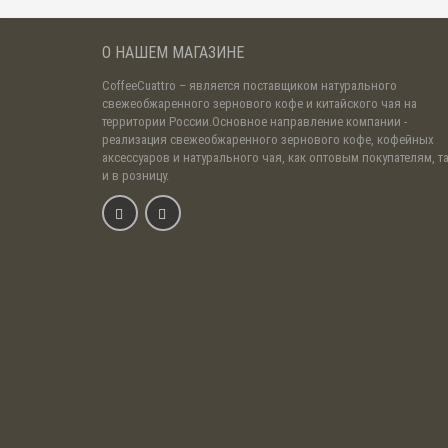
О НАШЕМ МАГАЗИНЕ
CoffeeCuattro
– является поставщиком натурального
свежеобжаренного зернового кофе и китайского чая на
территории России.Основное направление компании -
реализация свежеобжаренного зернового кофе, кофейных
аксессуаров и натурального чая, как оптовым покупателям, т
и в розницу.