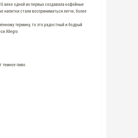
16 веке одной из первых создавала кофейные
ые напитки стали восприниматься легче, более
имённому термину, то это радостный и бодрый
си Allegro
т темное пиво.