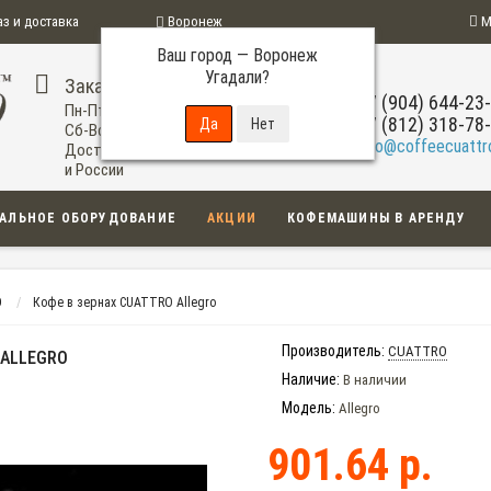
аз и доставка
Воронеж
М
Ваш город —
Воронеж
ограмма
Угадали?
Заказ по телефону
+7 (904) 644-23
Пн-Пт: 09:00-20:00
+7 (812) 318-78
Сб-Вс: 11:00-18:00
info@coffeecuattro
Доставка по Воронежу
и России
АЛЬНОЕ ОБОРУДОВАНИЕ
АКЦИИ
КОФЕМАШИНЫ В АРЕНДУ
O
Кофе в зернах CUATTRO Allegro
Производитель:
CUATTRO
 ALLEGRO
Наличие:
В наличии
Модель:
Allegro
901.64 р.