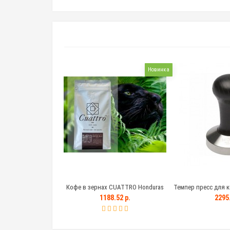
Новинка
Кофе в зернах CUATTRO Honduras
Темпер пресс для к
(Гондурас)
с деревянной чер
1188.52 р.
2295.