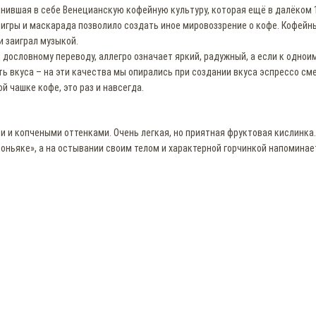
нившая в себе Венецианскую кофейную культуру, которая ещё в далёком 
игры и маскарада позволило создать иное мировоззрение о кофе. Кофейн
и заиграл музыкой.
к дословному переводу, аллегро означает яркий, радужный, а если к одно
ь вкуса – на эти качества мы опирались при создании вкуса эспрессо сме
ой чашке кофе, это раз и навсегда.
 и копчеными оттенками. Очень легкая, но приятная фруктовая кислинка.
оньяке», а на остывании своим телом и характерной горчинкой напоминае