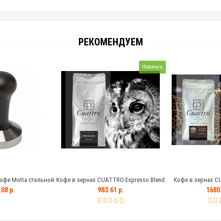
РЕКОМЕНДУЕМ
Новинка
офе Motta стальной
Кофе в зернах CUATTRO Espresso Blend
Кофе в зернах C
ной ручкой, 58 мм
Marogogype (Ника
08 р.
983.61 р.
1680.