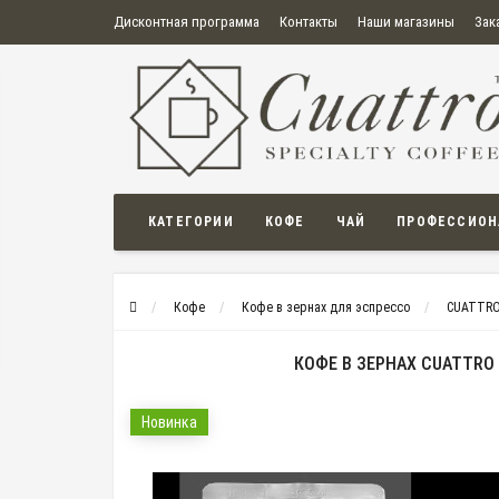
Дисконтная программа
Контакты
Наши магазины
Зак
О нас
Оплата
Правила продажи товаров
Бонусная пр
Политика конфиденциальности
Политика в отношении обработки персональных данных
Пользовательское соглашение
КАТЕГОРИИ
КОФЕ
ЧАЙ
ПРОФЕССИОН
Кофе
Кофе в зернах для эспрессо
CUATTR
КОФЕ В ЗЕРНАХ CUATTRO
Новинка