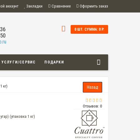
ой аккаунт
Закладки
Сравнение
Оформить заказ
-36
0 ШТ. СУММА: 0 Р.
-50
.ru
УСЛУГИ/СЕРВИС
ПОДАРКИ
1 кг)
Отзывов: 0
угар) (упаковка 1 кг)