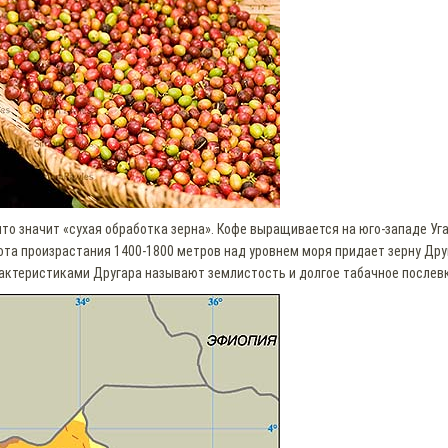
 что значит «сухая обработка зерна». Кофе выращивается на юго-западе Уг
ота произрастания 1400-1800 метров над уровнем моря придает зерну Дру
рактеристиками Другара называют землистость и долгое табачное послев