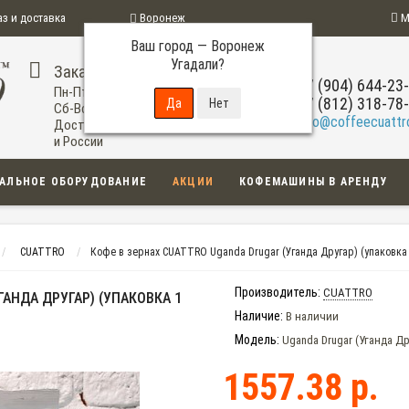
аз и доставка
Воронеж
М
Ваш город —
Воронеж
ограмма
Угадали?
Заказ по телефону
+7 (904) 644-23
Пн-Пт: 09:00-20:00
+7 (812) 318-78
Сб-Вс: 11:00-18:00
info@coffeecuattro
Доставка по Воронежу
и России
АЛЬНОЕ ОБОРУДОВАНИЕ
АКЦИИ
КОФЕМАШИНЫ В АРЕНДУ
CUATTRO
Кофе в зернах CUATTRO Uganda Drugar (Уганда Другар) (упаковка 
Производитель:
CUATTRO
ГАНДА ДРУГАР) (УПАКОВКА 1
Наличие:
В наличии
Модель:
Uganda Drugar (Уганда Др
1557.38 р.