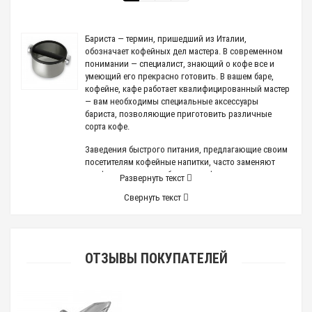
Бариста — термин, пришедший из Италии,
обозначает кофейных дел мастера. В современном
понимании — специалист, знающий о кофе все и
умеющий его прекрасно готовить. В вашем баре,
кофейне, кафе работает квалифицированный мастер
— вам необходимы специальные аксессуары
бариста, позволяющие приготовить различные
сорта кофе.
Заведения быстрого питания, предлагающие своим
посетителям кофейные напитки, часто заменяют
профессионального бариста кофемашинами.
Развернуть текст
Уважающие свою репутацию кафе, кофейни, бары
Свернуть текст
не ограничиваются автоматизированным способом
приготовления и приглашают профессионала,
который знает о кофе все:
каким должен быть помол того или иного сорта
ОТЗЫВЫ ПОКУПАТЕЛЕЙ
зерен;
какие сорта можно смешивать, а какие нельзя;
как сохранить устойчивую пенку (крема) на
эспрессо;
чувствовать вкус напитков, приготовленных из