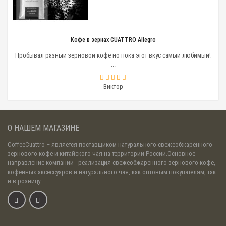
молока. Процесс производится с применением
пароотвода, установленного в кофемашине.
Френч-прессс
Кофе в зернах CUATTRO Allegro
Приспособление, незаменимое для тех ценителей
Пробывал разный зерновой кофе но пока этот вкус самый любимый!
бодрящего напитка, которые предпочитают
...
наслаждаться божественным ароматом напитка, его
густым и терпким вкусом.
Виктор
Нот-бокс
Аксессуар без которого сложно содержать барную
стойку в идеальном порядке. Его используют для
О НАШЕМ МАГАЗИНЕ
выбивания использованного кофе из портафильтра
кофемашины. Для качественной работы
CoffeeCuattro
– является поставщиком натурального свежеобжаренного
профессионала — одно из самых необходимых
зернового кофе и китайского чая на территории России.Основное
приспособлений.
направление компании - реализация свежеобжаренного зернового кофе,
кофейных аксессуаров и натурального чая, как оптовым покупателям, так
Холдер
и в розницу.
Еще одно приспособление для изготовления
кофейной таблетки. Представляет собой
портафильтр или рожок, в котором формируется
таблетка для приготовления кофе.