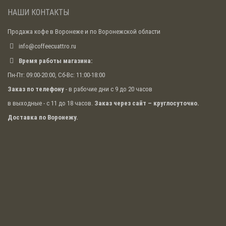
Гейзер для сиропов
НАШИ КОНТАКТЫ
Представляет собой насадку для бутылок,
Продажа кофе в Воронеже и по Воронежской области
позволяющую вливать жидкости для коктейлей
тонкой струей, не разбрызгивать, аккуратно
info@coffeecuattro.ru
дозировать. Применяется для приготовления
Время работы магазина:
капучино. Может использоваться при смешивании
коктейлей на основе кофе.
Пн-Пт: 09:00-20:00, Сб-Вс: 11:00-18:00
Джиггер
Заказ по телефону
- в рабочие дни с 9 до 20 часов
в выходные - с 11 до 18 часов.
Заказ через сайт – круглосуточно.
Аксессуар бариста, необходимый для измерения
объема жидкостей. Представляет собой два мерных
Доставка по Воронежу.
стаканчика (чаще всего из нержавейки),
сообщающихся между собой. В традиционном
джиггере маленькая емкость имеет объем 44 мл (1
джиггер). Размер большой части может быть
любым. В современной барной культуре для
удобства использования предлагаются джиггеры с
различными обозначениями (унциями,
миллилитрами и сантиметрами).
Приспособления, незаменимые
для полноценной работы бариста