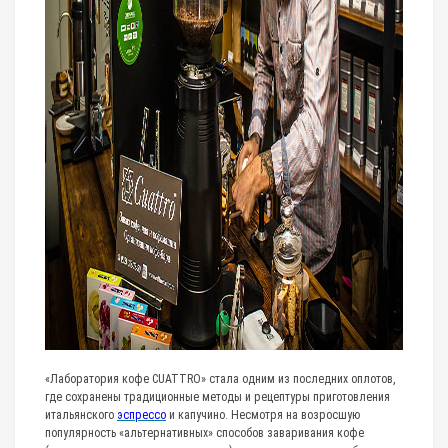
«Лаборатория кофе CUATTRO» стала одним из последних оплотов,
где сохранены традиционные методы и рецептуры приготовления
итальянского
эспрессо
и капучино. Несмотря на возросшую
популярность «альтернативных» способов заваривания кофе