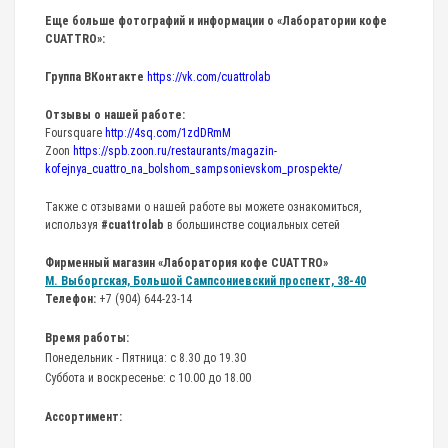
Еще больше фотографий и информации о «Лаборатории кофе
CUATTRO»:
Группа ВКонтакте
https://vk.com/cuattrolab
Отзывы о нашей работе:
Foursquare
http://4sq.com/1zdDRmM
Zoon
https://spb.zoon.ru/restaurants/magazin-
kofejnya_cuattro_na_bolshom_sampsonievskom_prospekte/
Также с отзывами о нашей работе вы можете ознакомиться,
используя
#cuattrolab
в большинстве социальных сетей
Фирменный магазин «Лаборатория кофе CUATTRO»
М. Выборгская, Большой Сампсониевский проспект, 38-40
Телефон:
+7 (904) 644-23-14
Время работы:
Понедельник - Пятница: с 8.30 до 19.30
Суббота и воскресенье: с 10.00 до 18.00
Ассортимент: