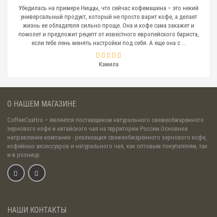
Убедилась на примере Ниццы, что сейчас кофемашина – это некий
универсальный продукт, который не просто варит кофе, а делает
жизнь ее обладателя сильно проще. Она и кофе сама закажет и
помолет и предложит рецепт от известного европейского бариста,
если тебе лень менять настройки под себя. А еще она с ...
Камила
О НАШЕМ МАГАЗИНЕ
CoffeeCuattro
– является поставщиком натурального свежеобжаренного
зернового кофе и китайского чая на территории России.Основное
направление компании - реализация свежеобжаренного зернового кофе,
кофейных аксессуаров и натурального чая, как оптовым покупателям, так
и в розницу.
НАШИ КОНТАКТЫ