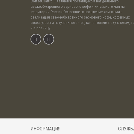
CoffeeCuattro
– является поставщиком натурального
свежеобжаренного зернового кофе и китайского чая на
территории России.Основное направление компании -
реализация свежеобжаренного зернового кофе, кофейных
аксессуаров и натурального чая, как оптовым покупателям, т
и в розницу.
ИНФОРМАЦИЯ
СЛУЖБ