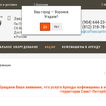
аз и доставка
Воронеж
М
Ваш город —
Воронеж
ограмма
Угадали?
Заказ по телефону
+7 (904) 644-23
Пн-Пт: 09:00-20:00
+7 (812) 318-78
Сб-Вс: 11:00-18:00
info@coffeecuattro
Доставка по Воронежу
и России
АЛЬНОЕ ОБОРУДОВАНИЕ
АКЦИИ
КОФЕМАШИНЫ В АРЕНДУ
офемашин
С
бращаем Ваше внимание, что услуга Аренды кофемашины в 
территории Санкт-Петербу