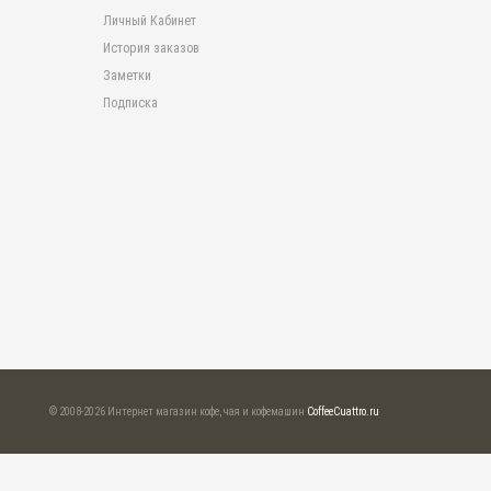
Личный Кабинет
История заказов
Заметки
Подписка
© 2008-2026 Интернет магазин кофе, чая и кофемашин
CoffeeCuattro.ru