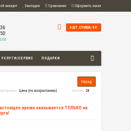
ой аккаунт
Закладки
Сравнение
Оформить заказ
-36
0 ШТ. СУММА: 0 Р.
-50
.ru
УСЛУГИ/СЕРВИС
ПОДАРКИ
ортировка:
Кол-во:
настоящее время оказывается ТОЛЬКО на
рга!