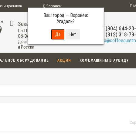
аз и доставка
Воронеж
М
Ваш город —
Воронеж
ограмма
Угадали?
Заказ по телефону
+7 (904) 644-23
Пн-Пт: 09:00-20:00
+7 (812) 318-78
Сб-Вс: 11:00-18:00
info@coffeecuattro
Доставка по Воронежу
и России
АЛЬНОЕ ОБОРУДОВАНИЕ
АКЦИИ
КОФЕМАШИНЫ В АРЕНДУ
Сор