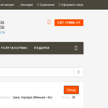
ой аккаунт
Закладки
Сравнение
Оформить заказ
-36
0 ШТ. СУММА: 0 Р.
-50
.ru
УСЛУГИ/СЕРВИС
ПОДАРКИ
тировка:
Кол-во: